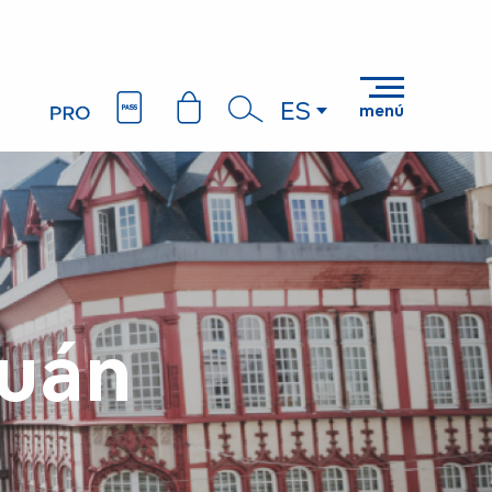
ES
menú
Buscar
Ruán