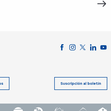
Doce 
os
Suscripción al boletín