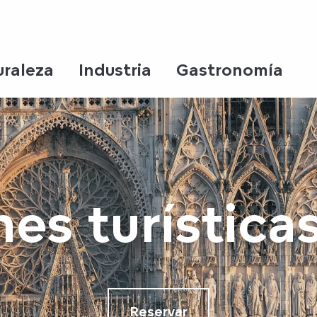
uraleza
Industria
Gastronomía
nes turística
Reservar