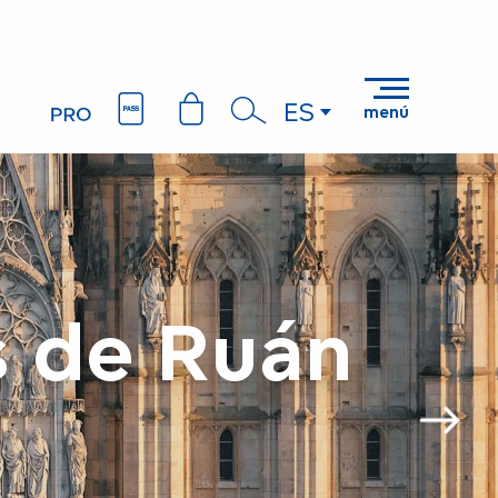
ES
menú
Buscar
s de Ruán