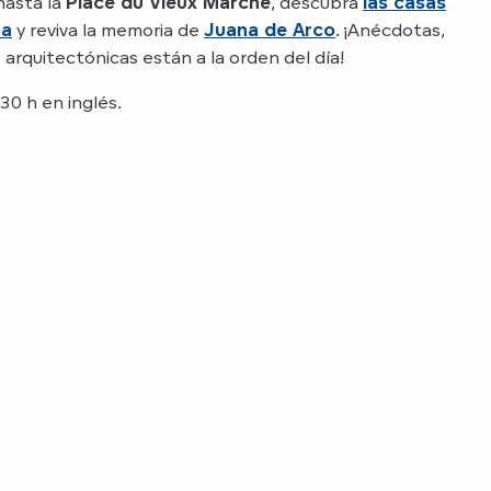
asta la
Place du Vieux Marché
, descubra
las casas
ra
y reviva la memoria de
Juana de Arco
. ¡Anécdotas,
s arquitectónicas están a la orden del día!
30 h en inglés.