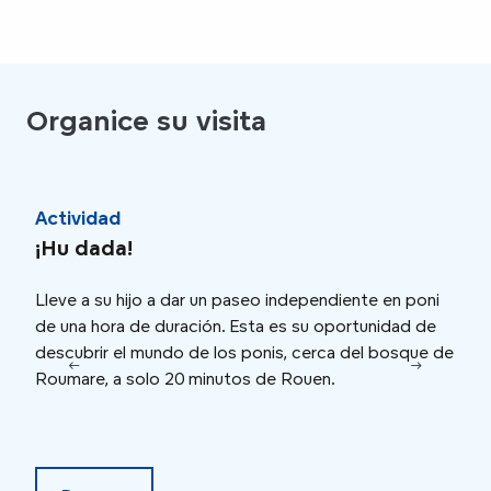
Organice su visita
Actividad
Cru
¡Hu dada!
Un 
Lleve a su hijo a dar un paseo independiente en poni
A bo
de una hora de duración. Esta es su oportunidad de
Norm
descubrir el mundo de los ponis, cerca del bosque de
bucó
Roumare, a solo 20 minutos de Rouen.
impr
enca
domi