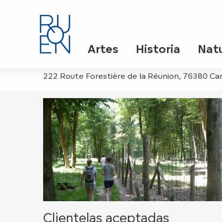
Aller
Inicio
Parc animalier de Roumare
au
contenu
principal
Parc animalier de Roum
Artes
Historia
Nat
222 Route Forestière de la Réunion, 76380 Ca
Clientelas aceptadas