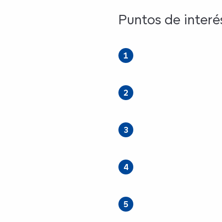
és
Puntos de interé
1
2
3
4
5