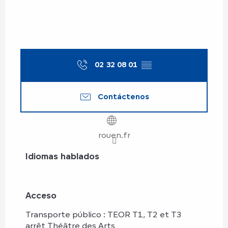
02 32 08 01
▒▒
Contáctenos
rouen.fr
Idiomas hablados
Idiomas hablados
Acceso
Acceso
Transporte público : TEOR T1, T2 et T3
arrêt Théâtre des Arts