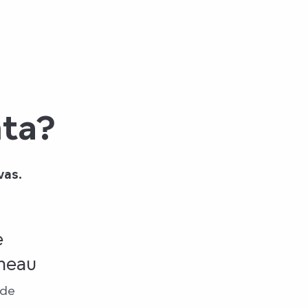
nta?
vas.
e
heau
 de