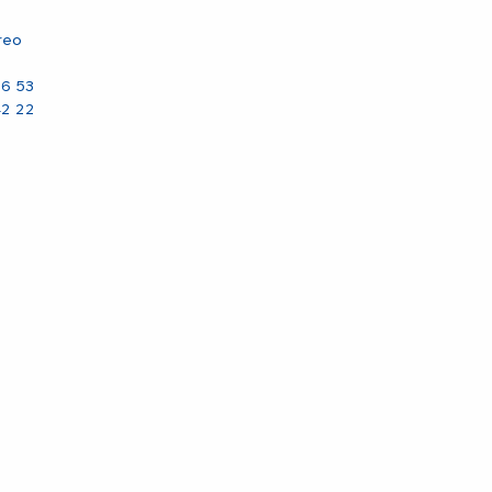
reo
36 53
42 22