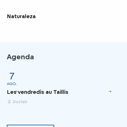
Naturaleza
Agenda
7
AGO.
AG
Les vendredis au Taillis
Un
de
Duclair