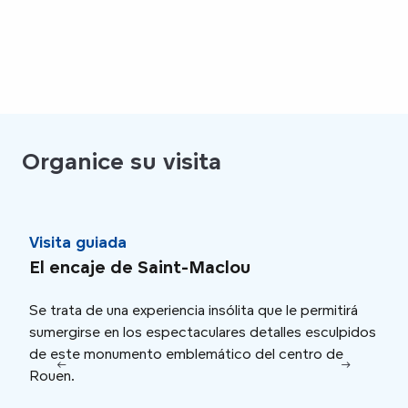
Organice su visita
Visita guiada
Cru
El encaje de Saint-Maclou
Cru
Se trata de una experiencia insólita que le permitirá
A bo
sumergirse en los espectaculares detalles esculpidos
Norm
de este monumento emblemático del centro de
bucó
Rouen.
impr
de L