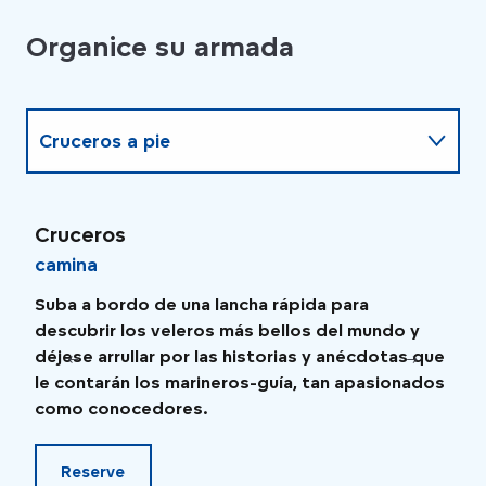
Organice su armada
Cruceros a pie
Arriba y abajo del Sena
Cruceros
Cru
camina
des
Cena crucero
Suba a bordo de una lancha rápida para
¿Qu
descubrir los veleros más bellos del mundo y
ent
déjese arrullar por las historias y anécdotas que
cru
le contarán los marineros-guía, tan apasionados
o t
como conocedores.
Reserve