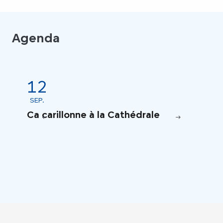
Agenda
12
21
SEP.
SEP.
Ca carillonne à la Cathédrale
Conce
Musiq