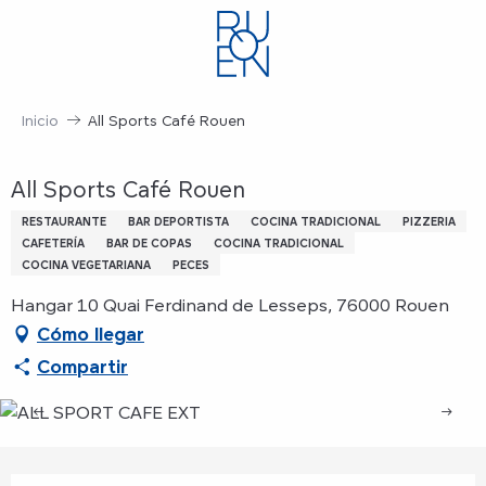
Aller
au
contenu
principal
Inicio
All Sports Café Rouen
All Sports Café Rouen
RESTAURANTE
BAR DEPORTISTA
COCINA TRADICIONAL
PIZZERIA
CAFETERÍA
BAR DE COPAS
COCINA TRADICIONAL
COCINA VEGETARIANA
PECES
Hangar 10 Quai Ferdinand de Lesseps, 76000 Rouen
Cómo llegar
Compartir