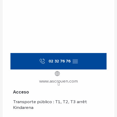
02 32 76 76
▒▒
www.ascrouen.com
Acceso
Acceso
Transporte público : T1, T2, T3 arrêt
Kindarena