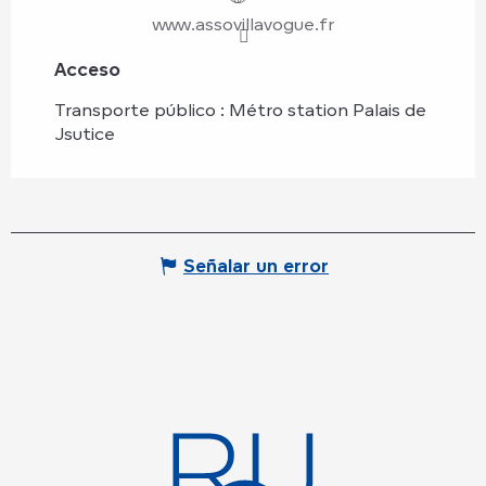
www.assovillavogue.fr
Acceso
Acceso
Transporte público : Métro station Palais de
Jsutice
Señalar un error