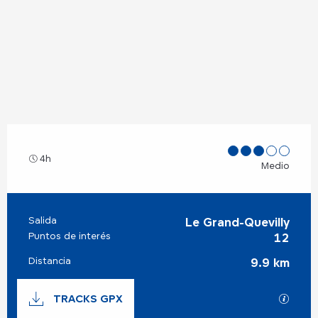
4h
Medio
Salida
Información práctica
Le Grand-Quevilly
Puntos de interés
12
Distancia
9.9 km
Documentación
TRACKS GPX
Los ar