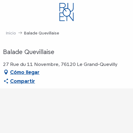
Aller
au
contenu
principal
Inicio
Balade Quevillaise
Balade Quevillaise
27 Rue du 11 Novembre, 76120 Le Grand-Quevilly
Cómo llegar
Compartir
Puntos de interés