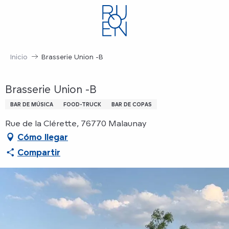
Aller
au
contenu
principal
Inicio
Brasserie Union -B
Brasserie Union -B
BAR DE MÚSICA
FOOD-TRUCK
BAR DE COPAS
Rue de la Clérette, 76770 Malaunay
Cómo llegar
Compartir