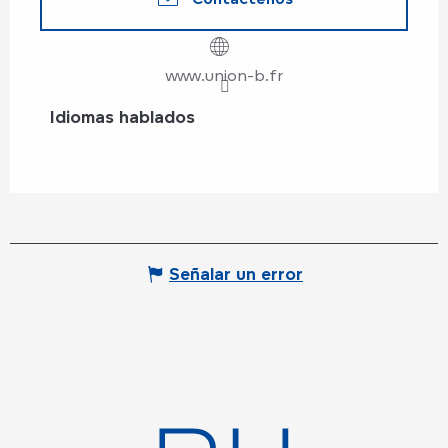
www.union-b.fr
Idiomas hablados
Idiomas hablados
Señalar un error