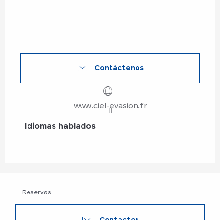
Contáctenos
www.ciel-evasion.fr
Idiomas hablados
Idiomas hablados
Reservas
Contacter