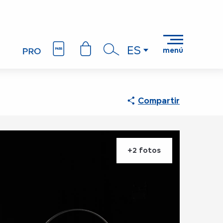
ES
menú
an et Martin Palisse
Buscar
Compartir
+2 fotos