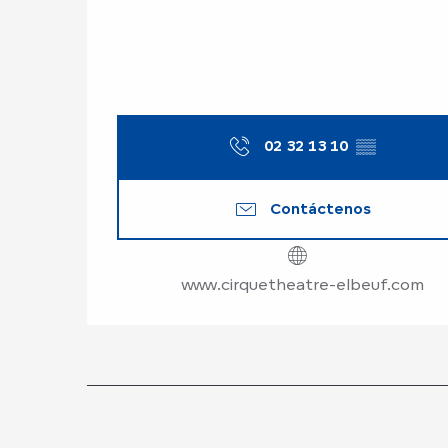
02 32 13 10
▒▒
Contáctenos
www.cirquetheatre-elbeuf.com