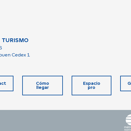
 TURISMO
6
ouen Cedex 1
act
Cómo
Espacio
G
llegar
pro