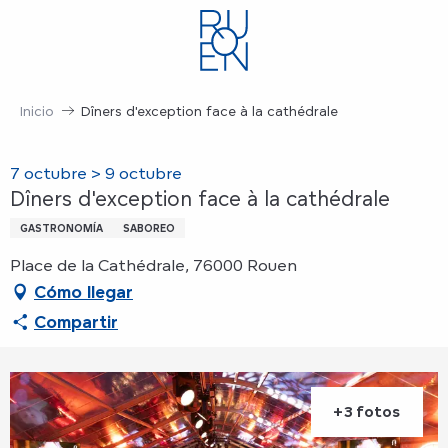
Aller
au
contenu
principal
Inicio
Dîners d'exception face à la cathédrale
7 octubre > 9 octubre
Dîners d'exception face à la cathédrale
GASTRONOMÍA
SABOREO
Place de la Cathédrale, 76000 Rouen
Cómo llegar
Compartir
+3 fotos