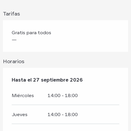
Tarifas
Gratis para todos
—
Horarios
Del
Hasta el
28 junio 2026
27 septiembre 2026
al
27 septiembre 2026
Miércoles
14:00 - 18:00
Jueves
14:00 - 18:00