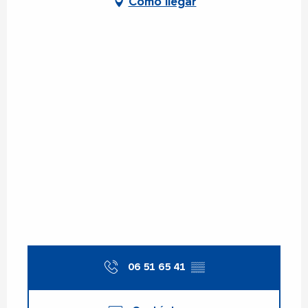
Cómo llegar
06 51 65 41
▒▒