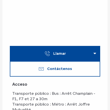
Llamar
Contáctenos
Acceso
Acceso
Transporte público : Bus : Arrêt Champlain -
F1, F7 et 27 a 30m
Transporte público : Métro : Arrêt Joffre
Mutualité