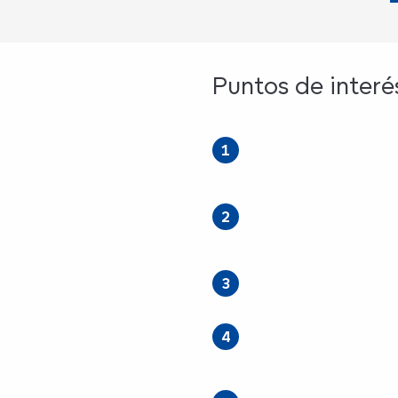
és
Puntos de interé
1
2
3
4