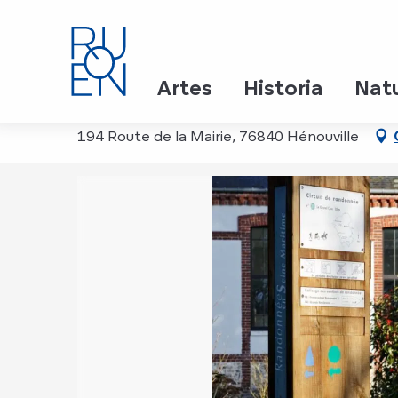
Aller
Inicio
Le tour d'Hénouville
au
contenu
principal
Le tour d'Hénouville
Artes
Historia
Nat
194 Route de la Mairie, 76840 Hénouville