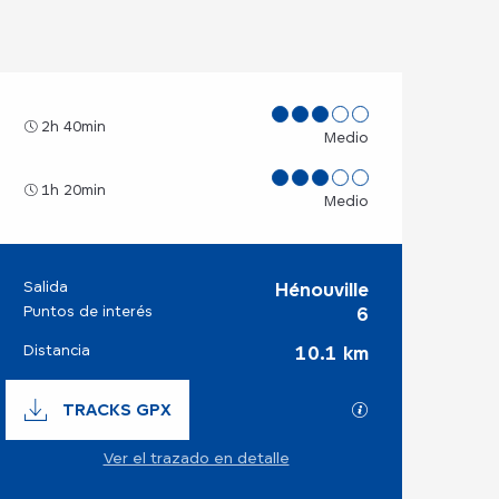
2h 40min
Medio
1h 20min
Medio
Salida
Hénouville
Información prácti
Puntos de interés
6
Distancia
10.1 km
Documentación
TRACKS GPX
Los archivos GP
Ver el trazado en detalle