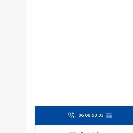
06 08 53 33
▒▒