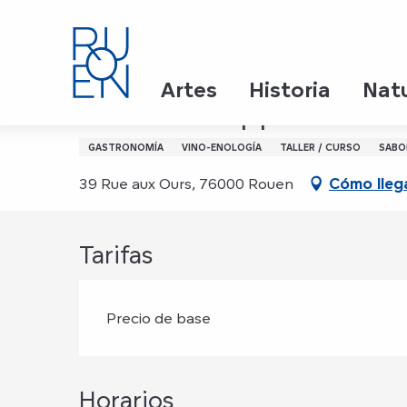
Aller
Inicio
Les belles appellation du Bordelais
au
contenu
principal
Martes 3 noviembre de 19:30 a 22:30
Artes
Historia
Nat
Les belles appellation 
GASTRONOMÍA
VINO-ENOLOGÍA
TALLER / CURSO
SABO
39 Rue aux Ours, 76000 Rouen
Cómo lleg
Tarifas
Precio de base
Horarios