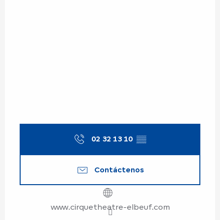
02 32 13 10
▒▒
Contáctenos
www.cirquetheatre-elbeuf.com