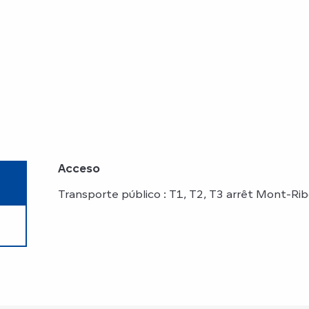
Acceso
Acceso
Transporte público : T1, T2, T3 arrêt Mont-Ri