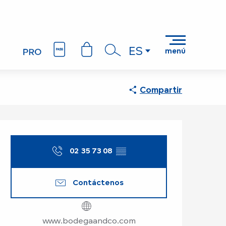
ES
menú
Buscar
Compartir
Horarios y datos de
02 35 73 08
▒▒
Contáctenos
www.bodegaandco.com