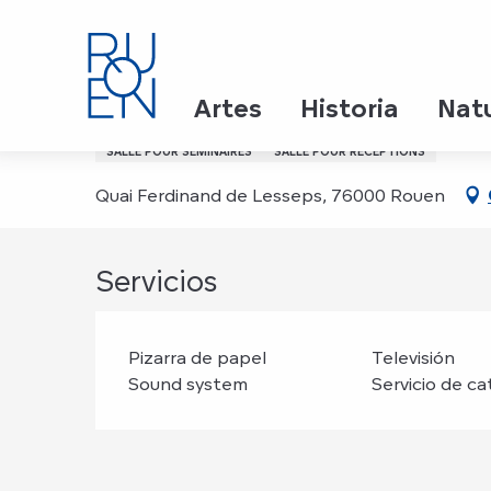
Aller
Inicio
L'Escapade - Bateau Restaurant Croisière
au
contenu
principal
L'Escapade - Bateau Res
Artes
Historia
Nat
SALLE POUR SÉMINAIRES
SALLE POUR RÉCEPTIONS
Quai Ferdinand de Lesseps, 76000 Rouen
Servicios
Pizarra de papel
Televisión
Sound system
Servicio de ca