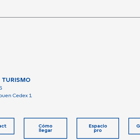
 TURISMO
6
ouen Cedex 1
act
Cómo
Espacio
G
llegar
pro