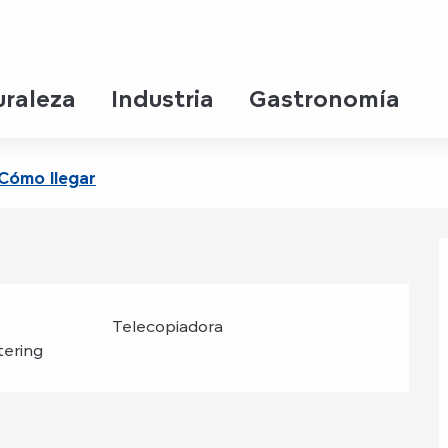
taurant Croisière
uraleza
Industria
Gastronomía
Cómo llegar
Telecopiadora
tering