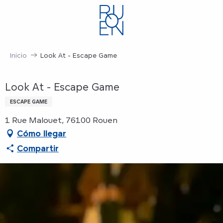
Aller
au
contenu
principal
Inicio
Look At - Escape Game
Look At - Escape Game
ESCAPE GAME
1 Rue Malouet, 76100 Rouen
Cómo llegar
Compartir