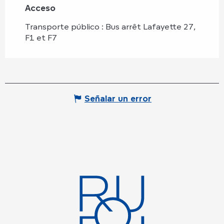
Acceso
Acceso
Transporte público : Bus arrêt Lafayette 27,
F1 et F7
Señalar un error