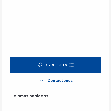
07 81 12 15
▒▒
Contáctenos
Idiomas hablados
Idiomas hablados