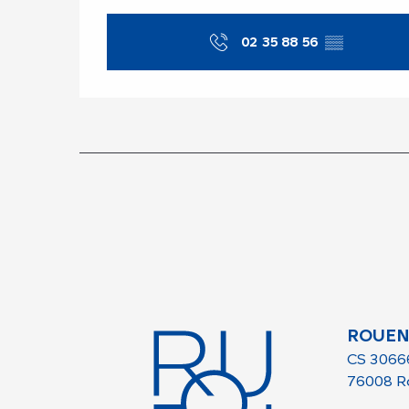
02 35 88 56
▒▒
ROUEN
CS 3066
76008 R