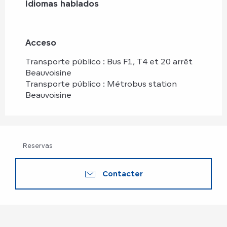
Idiomas hablados
Idiomas hablados
Acceso
Acceso
Transporte público : Bus F1, T4 et 20 arrêt
Beauvoisine
Transporte público : Métrobus station
Beauvoisine
Reservas
Contacter