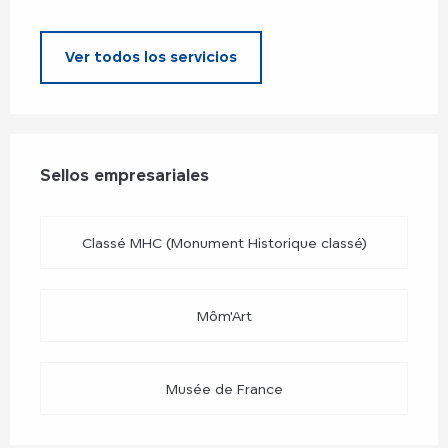
Ver todos los servicios
Oferta de prestaciones
Sellos empresariales
Sellos empresariales
Classé MHC (Monument Historique classé)
Môm'Art
Musée de France