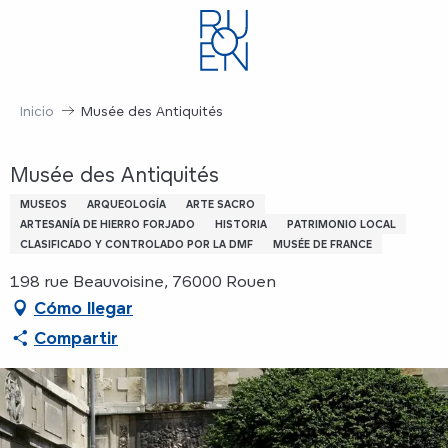
Aller
au
contenu
principal
Inicio
Musée des Antiquités
Musée des Antiquités
MUSEOS
ARQUEOLOGÍA
ARTE SACRO
ARTESANÍA DE HIERRO FORJADO
HISTORIA
PATRIMONIO LOCAL
CLASIFICADO Y CONTROLADO POR LA DMF
MUSÉE DE FRANCE
198 rue Beauvoisine, 76000 Rouen
Cómo llegar
Compartir