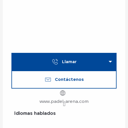
Llamar
Contáctenos
www.padel-arena.com
Idiomas hablados
Idiomas hablados