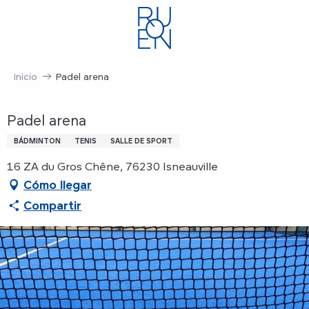
Aller
au
contenu
principal
Inicio
Padel arena
Padel arena
BÁDMINTON
TENIS
SALLE DE SPORT
16 ZA du Gros Chêne, 76230 Isneauville
Cómo llegar
Compartir