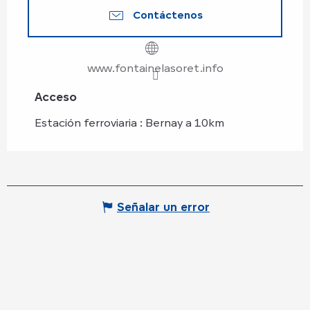
Contáctenos
www.fontainelasoret.info
Acceso
Acceso
Estación ferroviaria : Bernay a 10km
Señalar un error