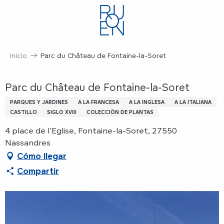
Aller
au
contenu
principal
Inicio
Parc du Château de Fontaine-la-Soret
Parc du Château de Fontaine-la-Soret
PARQUES Y JARDINES
A LA FRANCESA
A LA INGLESA
A LA ITALIANA
CASTILLO
SIGLO XVIII
COLECCIÓN DE PLANTAS
4 place de l'Eglise, Fontaine-la-Soret, 27550
Nassandres
Cómo llegar
Compartir