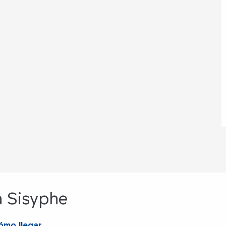
à Sisyphe
ómo llegar