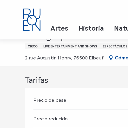
Aller
Inicio
Rising Ape - La mob à Sisyphe
au
contenu
principal
5 febrero 2027 > 6 febrero 2027
Artes
Historia
Nat
Rising Ape - La mob à 
CIRCO
LIVE ENTERTAINMENT AND SHOWS
ESPECTÁCULOS
2 rue Augustin Henry, 76500 Elbeuf
Cómo 
Tarifas
Precio de base
Precio reducido