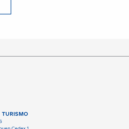
 TURISMO
6
ouen Cedex 1