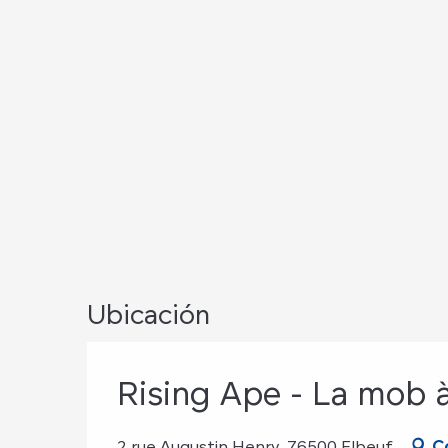
Ubicación
Rising Ape - La mob 
2 rue Augustin Henry, 76500 Elbeuf
C