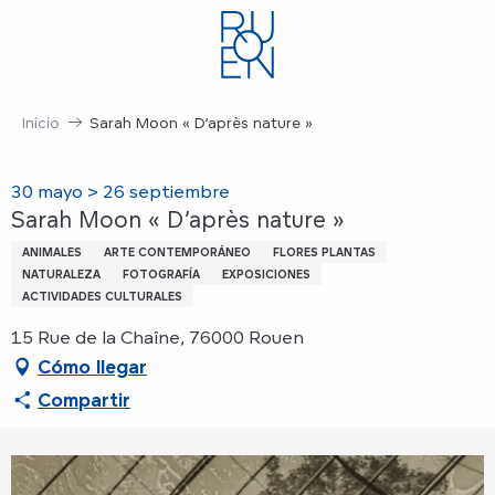
Aller
au
contenu
principal
Inicio
Sarah Moon « D’après nature »
30 mayo > 26 septiembre
Sarah Moon « D’après nature »
ANIMALES
ARTE CONTEMPORÁNEO
FLORES PLANTAS
NATURALEZA
FOTOGRAFÍA
EXPOSICIONES
ACTIVIDADES CULTURALES
15 Rue de la Chaîne, 76000 Rouen
Cómo llegar
Compartir