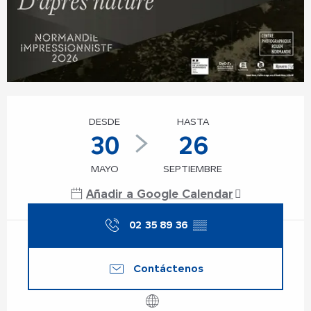
Horarios y datos de contacto
DESDE
HASTA
30
26
MAYO
SEPTIEMBRE
Añadir a Google Calendar
02 35 89 36
▒▒
Contáctenos