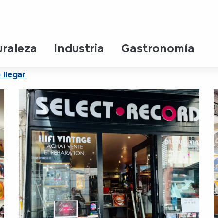
ire
uraleza
Industria
Gastronomía
llegar