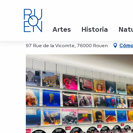
Aller
Inicio
Select Records - Disquaire
au
contenu
principal
Select Records - Disqua
Artes
Historia
Nat
97 Rue de la Vicomte, 76000 Rouen
Cómo 