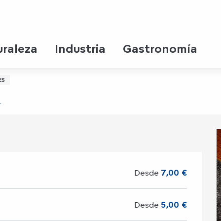
le
uraleza
Industria
Gastronomía
 au coeur du 13e siècle
ES
r
Desde
7,00 €
Desde
5,00 €