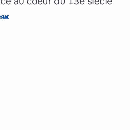
ce au coeur du 13e siècle
egar