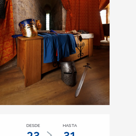
Horarios y datos de
DESDE
HASTA
23
31