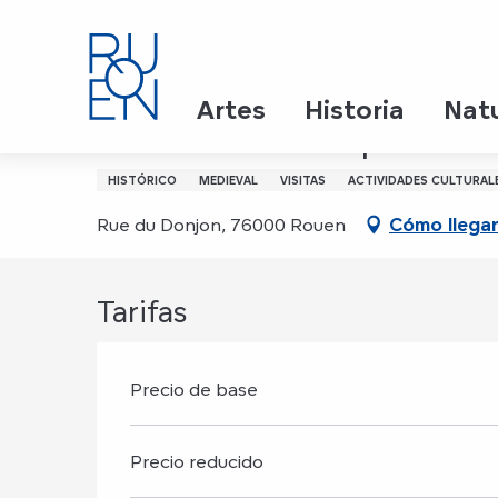
Aller
Inicio
Une nouvelle expérience au coeur du 13e sièc
au
contenu
principal
23 junio > 31 diciembre
Artes
Historia
Nat
Une nouvelle expérience
HISTÓRICO
MEDIEVAL
VISITAS
ACTIVIDADES CULTURAL
Rue du Donjon, 76000 Rouen
Cómo llega
Tarifas
Precio de base
Precio reducido