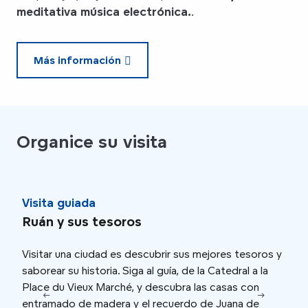
meditativa música electrónica.
.
Más información
Organice su visita
Visita guiada
Una
Ruán y sus tesoros
Jue
Visitar una ciudad es descubrir sus mejores tesoros y
Fue 
saborear su historia. Siga al guía, de la Catedral a la
céle
Place du Vieux Marché, y descubra las casas con
inspi
entramado de madera y el recuerdo de Juana de
ciud