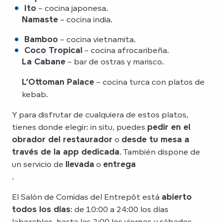
Ito
– cocina japonesa.
Namaste
– cocina india.
Bamboo
– cocina vietnamita.
Coco Tropical
– cocina afrocaribeña.
La Cabane
– bar de ostras y marisco.
L’Ottoman Palace
– cocina turca con platos de
kebab.
Y para disfrutar de cualquiera de estos platos,
tienes donde elegir: in situ, puedes
pedir en el
obrador del restaurador
o
desde tu mesa a
través de la app dedicada
. También dispone de
un servicio de
llevada
o
entrega
.
El Salón de Comidas del Entrepôt está
abierto
todos los días
: de 10:00 a 24:00 los días
laborables, hasta las 2:00 los viernes y sábados